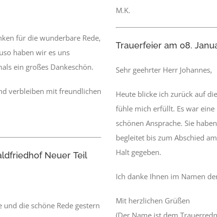
M.K.
nken für die wunderbare Rede,
Trauerfeier am 08. Janu
uso haben wir es uns
mals ein großes Dankeschön.
Sehr geehrter Herr Johannes,
 verbleiben mit freundlichen
Heute blicke ich zurück auf di
fühle mich erfüllt. Es war ein
schönen Ansprache. Sie haben
begleitet bis zum Abschied am
Halt gegeben.
ldfriedhof Neuer Teil
Ich danke Ihnen im Namen der 
Mit herzlichen Grüßen
e und die schöne Rede gestern
(Der Name ist dem Trauerredn