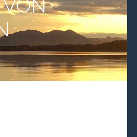
 VON
N