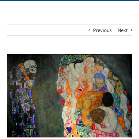
Previous
Next
View
Larger
Image