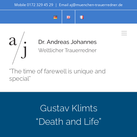
Skip
Mobile 0172 329 45 29
|
Email aj@muenchen-trauerredner.de
to
content
"The time of farewell is unique and
special"
Gustav Klimts
“Death and Life”